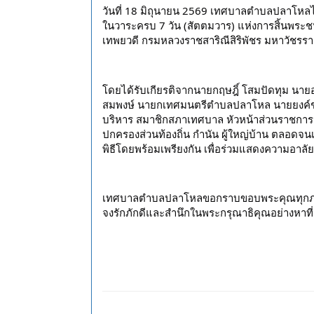
วันที่ 18 มิถุนายน 2569 เทศบาลตำบลปลาโหลได้
ในวาระครบ 7 วัน (สัตตมวาร) แห่งการสิ้นพระชน
เทพยวดี กรมหลวงราชสาริณีสิริพัชร มหาวัชรร
โดยได้รับเกียรติจากนายกฤษฎิ์ โสมปัดทุม นายอ
สมพงษ์ นายกเทศมนตรีตำบลปลาโหล นายยงค์ชาย
บริหาร สมาชิกสภาเทศบาล หัวหน้าส่วนราชการ 
ปกครองส่วนท้องถิ่น กำนัน ผู้ใหญ่บ้าน ตลอดจนเ
พิธีโดยพร้อมเพรียงกัน เพื่อร่วมแสดงความอาล
เทศบาลตำบลปลาโหลขอกราบขอบพระคุณทุกภาคส่ว
จงรักภักดีและสำนึกในพระกรุณาธิคุณอย่างหาที่ส