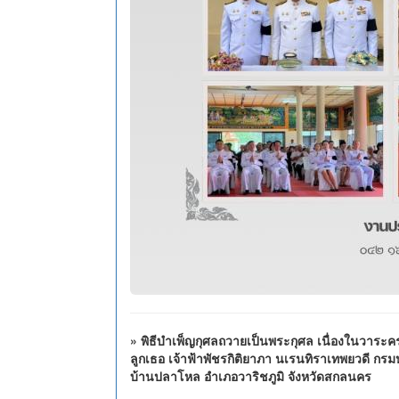
» พิธีบำเพ็ญกุศลถวายเป็นพระกุศล เนื่องในวาระค
ลูกเธอ เจ้าฟ้าพัชรกิติยาภา นเรนทิราเทพยวดี กร
บ้านปลาโหล อำเภอวาริชภูมิ จังหวัดสกลนคร