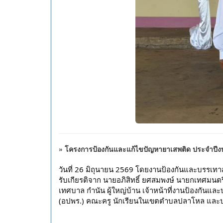
» โครงการป้องกันและแก้ไขปัญหายาเสพติด ประจำปี
วันที่ 26 มิถุนายน 2569 โดยงานป้องกันและบรร
รับเกียรติจาก นายอภิสิทธิ์ ยศสมพงษ์ นายกเทศมนต
เทศบาล กำนัน ผู้ใหญ่บ้าน เจ้าหน้าที่งานป้องกั
(อปพร.) คณะครู นักเรียนในเขตตำบลปลาโหล และประ