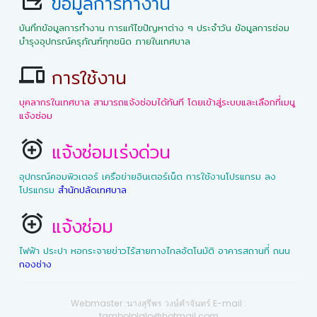
ข้อมูลการทำงาน
บันทึกข้อมูลการทำงาน การแก้ไขปัญหาต่าง ๆ ประจำวัน ข้อมูลการซ่อม
บำรุงอุปกรณ์ครุภัณฑ์ทุกชนิด ภายในเทศบาล
การใช้งาน
บุคลากรในเทศบาล สามารถแจ้งซ่อมได้ทันที โดยเข้าสู่ระบบและเลือกที่เมนู
แจ้งซ่อม
แจ้งซ่อมเร่งด่วน
อุปกรณ์คอมพิวเตอร์ เครือข่ายอินเตอร์เน็ต การใช้งานโปรแกรม ลง
โปรแกรม
สำนักปลัดเทศบาล
แจ้งซ่อม
ไฟฟ้า ประปา หอกระจายข่าวไร้สายทางไกลอัตโนมัติ อาคารสถานที่ ถนน
กองช่าง
Webmaster :นางสุรีพร วงษ์คำจันทร์ E-mail :
tambolplalo@hotmail.com