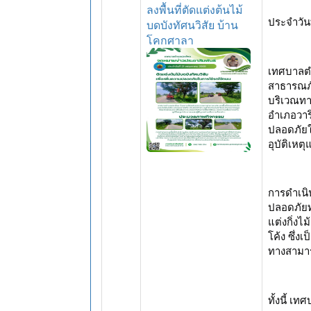
ลงพื้นที่ตัดแต่งต้นไม้
ประจำวัน
บดบังทัศนวิสัย บ้าน
โคกศาลา
เทศบาลต
สาธารณภัย
บริเวณทา
อำเภอวาริ
ปลอดภัยใ
อุบัติเหต
การดำเนิ
ปลอดภัยท
แต่งกิ่งไ
โค้ง ซึ่งเป
ทางสามาร
ทั้งนี้ เ