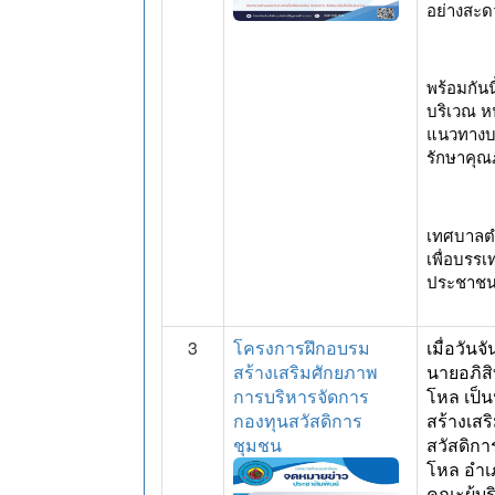
อย่างสะ
พร้อมกัน
บริเวณ ห
แนวทางบร
รักษาคุณภ
เทศบาลตำ
เพื่อบรร
ประชาชนอ
3
โครงการฝึกอบรม
เมื่อวัน
สร้างเสริมศักยภาพ
นายอภิส
การบริหารจัดการ
โหล เป็
กองทุนสวัสดิการ
สร้างเส
ชุมชน
สวัสดิก
โหล อำเภ
คณะผู้บ