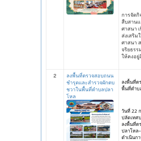
การจัดกิจ
สืบสานแ
ศาสนา เน
ส่งเสริม
ศาสนา ส
จริยธรร
ให้คงอยู่
2
ลงพื้นที่ตรวจสอบถนน
ชำรุดและสำรวจผักตบ
ลงพื้นที
พื้นที่ต
ชวาในพื้นที่ตำบลปลา
โหล
วันที่ 2
ปลัดเทศบ
ลงพื้นที
ปลาโหล–
ดำเนินก