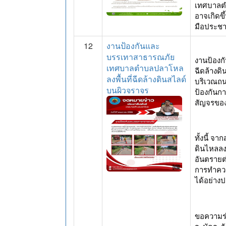
เทศบาลต
อาจเกิดข
มือประชา
12
งานป้องกันและ
บรรเทาสาธารณภัย
งานป้องก
เทศบาลตำบลปลาโหล
ฉีดล้างด
ลงพื้นที่ฉีดล้างดินสไลด์
บริเวณถน
บนผิวจราจร
ป้องกันก
สัญจรขอ
ทั้งนี้ จ
ดินไหลลง
อันตรายต่
การทำคว
ได้อย่าง
ขอความร่