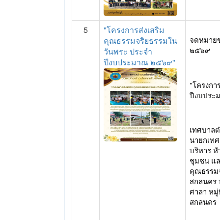
5
"โครงการส่งเสริม
คุณธรรมจริยธรรมใน
จดหมายข่
๒๕๖๙
วันพระ ประจำ
ปีงบประมาณ ๒๕๖๙"
"โครงการ
ปีงบประ
เทศบาลตำ
นายกเทศ
บริหาร ห
ชุมชน แล
คุณธรรมจ
สกลนคร ป
ศาลา หมู่
สกลนคร