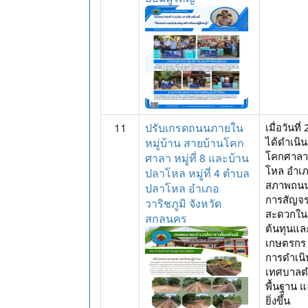
11
ปรับเกรดถนนภายใน
เมื่อวัน
หมู่บ้าน สายบ้านโคก
ได้ดำเนิ
โคกศาลา ห
ศาลา หมู่ที่ 8 และบ้าน
โหล อำเภอ
ปลาโหล หมู่ที่ 4 ตำบล
สภาพถนนใ
ปลาโหล อำเภอ
การสัญจร
วาริชภูมิ จังหวัด
สะดวกใน
สกลนคร
ต้นทุนแล
เกษตรกร
การดำเนิ
เทศบาลตำ
พื้นฐาน 
ยิ่งขึ้น