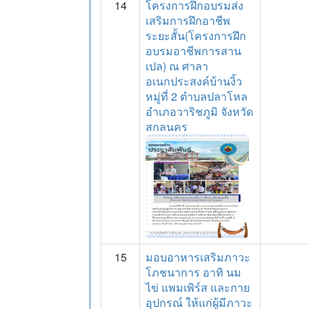
14
โครงการฝึกอบรมส่ง
เสริมการฝึกอาชีพ
ระยะสั้น(โครงการฝึก
อบรมอาชีพการสาน
เปล) ณ ศาลา
อเนกประสงค์บ้านงิ้ว
หมู่ที่ 2 ตำบลปลาโหล
อำเภอวาริชภูมิ จังหวัด
สกลนคร
15
มอบอาหารเสริมภาวะ
โภชนาการ อาทิ นม
ไข่ แพมเพิร์ส และกาย
อุปกรณ์ ให้แก่ผู้มีภาวะ