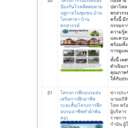
20
โครงการรณรงค์และ
กองสาธา
ป้องกันโรคติดต่อตาม
ปลาโหล ล
ฤดูกาลในชุมชน บ้าน
พรสวรรค์
โคกศาลา บ้าน
ครั้งนี้
พรสวรรค์
กรรมการห
ความรู้ค
และควบคุ
พร้อมทั
การดูแล
ทั้งนี้ 
ดำเนินงา
คุณภาพช
ให้กับปร
21
โครงการฝึกอบรมส่ง
ข่าวประ
เสริมการฝึกอาชีพ
นายอภิส
ระยะสั้น(โครงการฝึก
โหล พร
อบรมอาชีพทำผ้าพัน
ผู้บริห
คอ)
ราชการ 
กำนัน ผู้