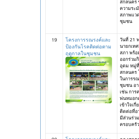
สกลนคร 
ความระมั
สภาพแวดล
ชุมชน
19
โครงการรณรงค์และ
วันที่ 2
ป้องกันโรคติดต่อตาม
นายกเทศ
สภา พร้อ
ฤดูกาลในชุมชน
ออกร่วมกิ
อุดม หมู่
สกลนคร โ
ในการรณร
ชุมชน อา
เช่น การ
พ่นหมอกคว
เข้าใจเกี
ติดต่อที่
มีส่วนร
ครอบครั