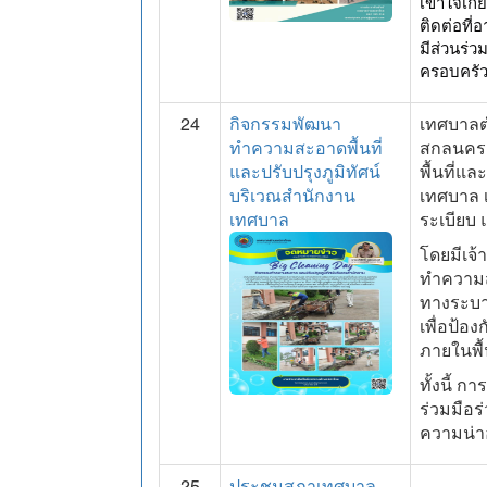
เข้าใจเกี
ติดต่อที่
มีส่วนร
ครอบครั
24
กิจกรรมพัฒนา
เทศบาลต
ทำความสะอาดพื้นที่
สกลนคร
และปรับปรุงภูมิทัศน์
พื้นที่แ
บริเวณสำนักงาน
เทศบาล เ
เทศบาล
ระเบียบ 
โดยมีเจ้า
ทำความส
ทางระบา
เพื่อป้อ
ภายในพื้
ทั้งนี้ 
ร่วมมือ
ความน่าอ
25
ประชุมสภาเทศบาล