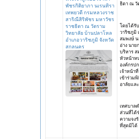
ธิดา ณ ว
พัชรกิติยาภา นเรนทิรา
เทพยวดี กรมหลวงราช
สาริณีสิริพัชร มหาวัชร
โดยได้รั
ราชธิดา ณ วัดราม
วาริชภูมิ
วิทยาลัย บ้านปลาโหล
สมพงษ์ 
อำเภอวาริชภูมิ จังหวัด
อ่าง นาย
สกลนคร
บริหาร ส
หัวหน้าห
องค์กรปก
เจ้าหน้าท
เข้าร่วมพ
อาลัยและ
เทศบาลต
ส่วนที่ได
ความจงรั
ที่สุดมิได้