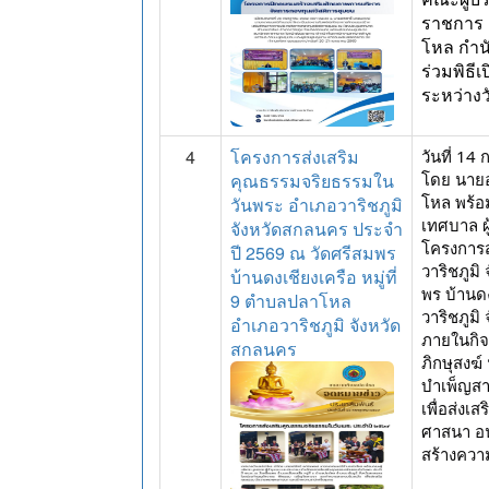
ราชการ 
โหล กำนัน
ร่วมพิธี
ระหว่าง
4
โครงการส่งเสริม
วันที่ 
คุณธรรมจริยธรรมใน
โดย นายอ
โหล พร้อ
วันพระ อำเภอวาริชภูมิ
เทศบาล ผู
จังหวัดสกลนคร ประจำ
โครงการส
ปี 2569 ณ วัดศรีสมพร
วาริชภูม
บ้านดงเชียงเครือ หมู่ที่
พร บ้านด
9 ตำบลปลาโหล
วาริชภูมิ
อำเภอวาริชภูมิ จังหวัด
ภายในกิจ
สกลนคร
ภิกษุสงฆ
บำเพ็ญส
เพื่อส่ง
ศาสนา อน
สร้างควา