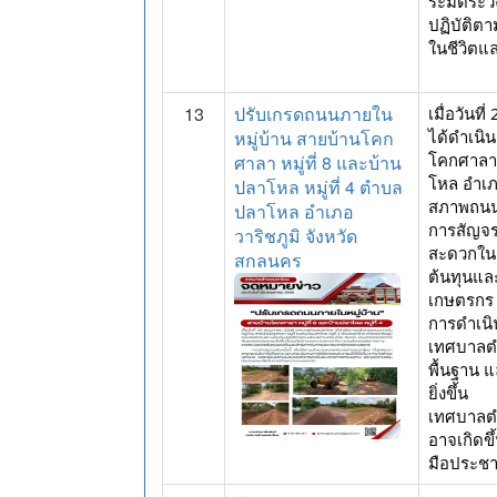
ระมัดระว
ปฏิบัติต
ในชีวิตแล
13
ปรับเกรดถนนภายใน
เมื่อวัน
หมู่บ้าน สายบ้านโคก
ได้ดำเนิ
โคกศาลา ห
ศาลา หมู่ที่ 8 และบ้าน
โหล อำเภอ
ปลาโหล หมู่ที่ 4 ตำบล
สภาพถนนใ
ปลาโหล อำเภอ
การสัญจร
วาริชภูมิ จังหวัด
สะดวกใน
สกลนคร
ต้นทุนแล
เกษตรกร
การดำเนิ
เทศบาลตำ
พื้นฐาน 
ยิ่งขึ้น
เทศบาลต
อาจเกิดข
มือประชา