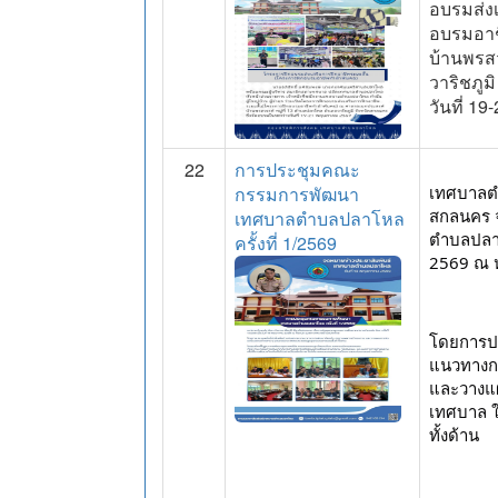
อบรมส่ง
อบรมอาช
บ้านพรสว
วาริชภูม
วันที่ 
22
การประชุมคณะ
กรรมการพัฒนา
เทศบาลตำ
สกลนคร 
เทศบาลตำบลปลาโหล
ตำบลปลาโห
ครั้งที่ 1/2569
2569 ณ 
โดยการประ
แนวทางกา
และวางแผ
เทศบาล ให
ทั้งด้าน