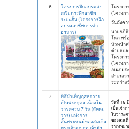
6
โครงการฝึกอบรมส่ง
โครงการ
เสริมการฝึกอาชีพ
(โครงกา
ระยะสั้น (โครงการฝึก
วันอังคา
อบรมอาชีพการทำ
นายอภิส
อาหาร)
โหล พร้
หัวหน้าส
ตำบลปลาโ
โครงการ
(โครงกา
อเนกประส
อำเภอวาร
ระหว่างว
7
พิธีบำเพ็ญกุศลถวาย
เป็นพระกุศล เนื่องใน
วันที่ 1
เป็นเจ้าภ
วาระครบ 7 วัน (สัตตม
ในวาระคร
วาร) แห่งการ
ของสมเด็จ
สิ้นพระชนม์ของสมเด็จ
ราเทพยวด
พระเจ้าลูกเธอ เจ้าฟ้า