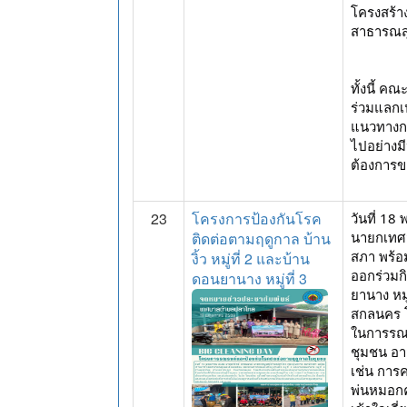
โครงสร้า
สาธารณสุ
ทั้งนี้
ร่วมแลกเ
แนวทางกา
ไปอย่างม
ต้องการข
23
โครงการป้องกันโรค
วันที่ 1
ติดต่อตามฤดูกาล บ้าน
นายกเทศ
สภา พร้อ
งิ้ว หมู่ที่ 2 และบ้าน
ออกร่วมกิจ
ดอนยานาง หมู่ที่ 3
ยานาง หมู
สกลนคร โ
ในการรณร
ชุมชน อา
เช่น การ
พ่นหมอกคว