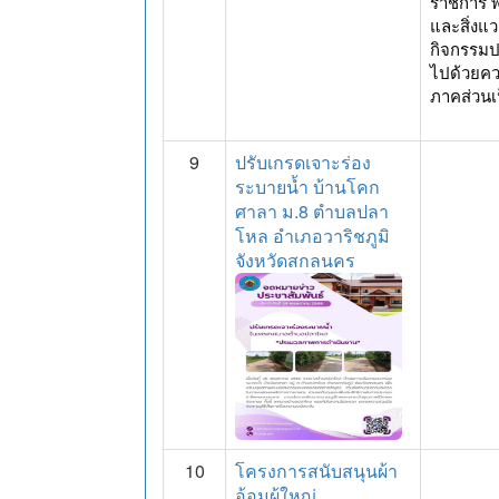
ราชการ พ
และสิ่งแ
กิจกรรมป
ไปด้วยคว
ภาคส่วนเป
9
ปรับเกรดเจาะร่อง
ระบายน้ำ บ้านโคก
ศาลา ม.8 ตำบลปลา
โหล อำเภอวาริชภูมิ
จังหวัดสกลนคร
10
โครงการสนับสนุนผ้า
อ้อมผู้ใหญ่