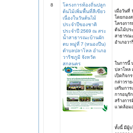
8
โครงการท้องถิ่นปลูก
ต้นไม้เพิ่มพื้นที่สีเขียว
เมื่อวัน
โดยกองสา
เนื่องในวันต้นไม้
โครงการท้อ
ประจำปีของชาติ
ต้นไม้ปร
ประจำปี 2569 ณ สระ
สาธารณะบ
น้ำสาธารณะบ้านผัก
อำเภอวาร
ตบ หมู่ที่ 7 (หนองปึน)
ตำบลปลาโหล อำเภอ
วาริชภูมิ จังหวัด
ในการนี้
สกลนคร
ปลาโหล เ
เปิดกิจก
กล่าวราย
เสริมการเ
การอนุรั
สร้างการ
แวดล้อมอย
ทั้งนี้ ม