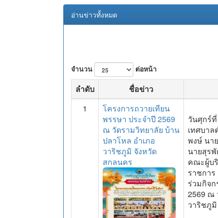
อ่านข่าวทั้งหมด
จำนวน
ต่อหน้า
ลำดับ
ชื่อข่าว
1
โครงการถวายเทียน
พรรษา ประจำปี 2569
วันศุกร์
ณ วัดรามวิทยาลัย บ้าน
เทศบาลต
ปลาโหล อำเภอ
พงษ์ นา
วาริชภูมิ จังหวัด
นายสุรพ
สกลนคร
คณะผู้บ
ราชการ เ
ร่วมกิจ
2569 ณ 
วาริชภูม