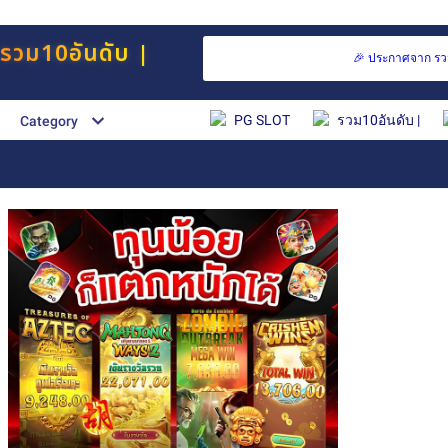
รวม10อันดับ |
🎉 ประกาศจาก รวม10
PG SLOT
รวม10อันดับ |
Category