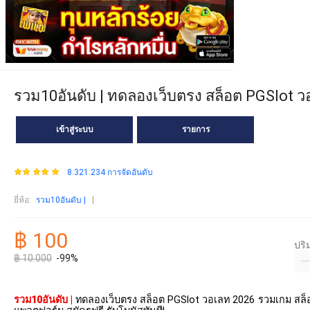
รวม10อันดับ | ทดลองเว็บตรง สล็อต PGSlot ว
เข้าสู่ระบบ
รายการ
8.321.234 การจัดอันดับ
ยี่ห้อ
:
รวม10อันดับ |
฿ 100
ปร
฿ 10.000
-99%
รวม10อันดับ |
ทดลองเว็บตรง สล็อต PGSlot วอเลท 2026 รวมเกม สล็อตP