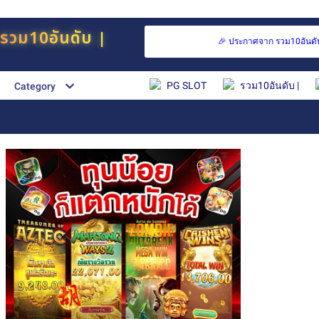
รวม10อันดับ |
🎉 ประกาศจาก รวม10อันดับ | 
PG SLOT
รวม10อันดับ |
Category