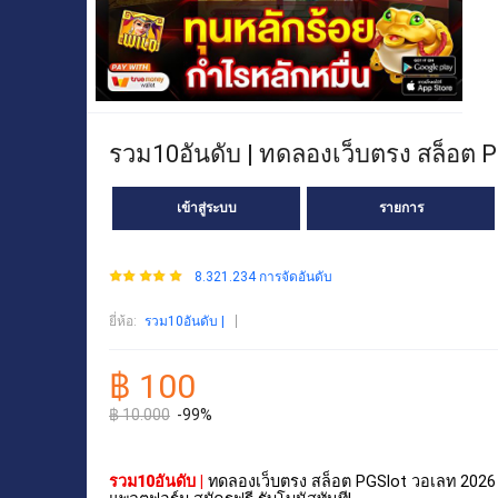
รวม10อันดับ | ทดลองเว็บตรง สล็อต P
เข้าสู่ระบบ
รายการ
8.321.234 การจัดอันดับ
ยี่ห้อ
:
รวม10อันดับ |
฿ 100
฿ 10.000
-99%
รวม10อันดับ |
ทดลองเว็บตรง สล็อต PGSlot วอเลท 2026 ร