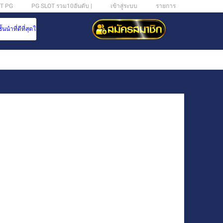
T PG
PG SLOT รวม10อันดับ |
เข้าสู่ระบบ
รายการ
้นนำที่ดีที่สุดในประเทศไทย! 🌟 เรามีบริการครบวงจร ทั้ง พนันกีฬา, สล็อตออนไลน์ และ 