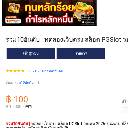
รวม10อันดับ | ทดลองเว็บตรง สล็อต PGSlot ว
เข้าสู่ระบบ
รายการ
8.321.234 การจัดอันดับ
ยี่ห้อ
:
รวม10อันดับ |
฿ 100
ปร
฿ 10.000
-99%
รวม10อันดับ |
ทดลองเว็บตรง สล็อต PGSlot วอเลท 2026 รวมเกม สล็อตP