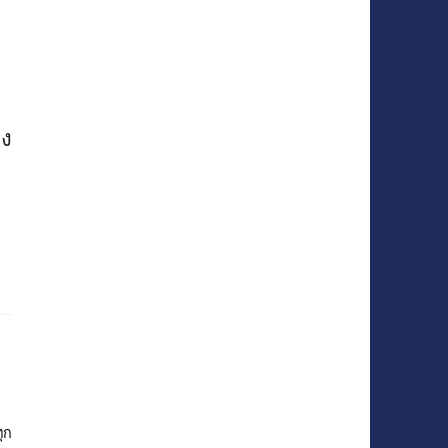
ิง
ุก