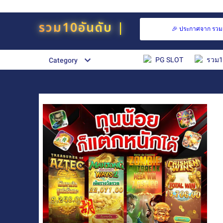
รวม10อันดับ |
🎉 ประกาศจาก รวม10อัน
PG SLOT
รวม10
Category