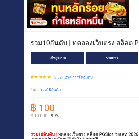
รวม10อันดับ | ทดลองเว็บตรง สล็อต P
เข้าสู่ระบบ
รายการ
8.321.234 การจัดอันดับ
ยี่ห้อ
:
รวม10อันดับ |
฿ 100
฿ 10.000
-99%
รวม10อันดับ |
ทดลองเว็บตรง สล็อต PGSlot วอเลท 2026 ร