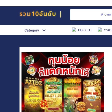
รวม10อันดับ |
🎉 ประกาศจา
PG SLOT
รวม10
Category