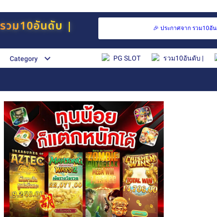
รวม10อันดับ |
🎉 ประกาศจาก รวม10อันดับ 
PG SLOT
รวม10อันดับ |
Category