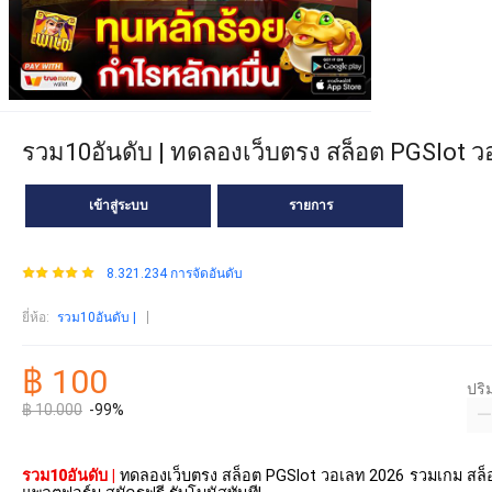
รวม10อันดับ | ทดลองเว็บตรง สล็อต PGSlot ว
เข้าสู่ระบบ
รายการ
8.321.234 การจัดอันดับ
ยี่ห้อ
:
รวม10อันดับ |
฿ 100
ปร
฿ 10.000
-99%
รวม10อันดับ |
ทดลองเว็บตรง สล็อต PGSlot วอเลท 2026 รวมเกม สล็อตP