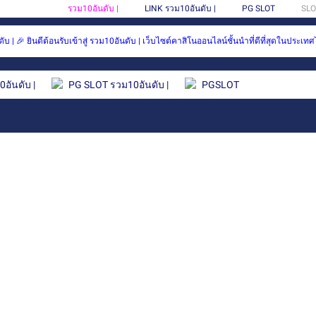
รวม10อันดับ |
LINK รวม10อันดับ |
PG SLOT
SLO
🎉 ยินดีต้อนรับเข้าสู่ รวม10อันดับ | เว็บไซต์คาสิโนออนไลน์ชั้นนำที่ดีที่สุดในประเท
อันดับ |
PG SLOT รวม10อันดับ |
PGSLOT