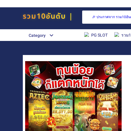
รวม10อันดับ |
🎉 ประกาศจาก รวม10อันดับ | 
PG SLOT
รวม10
Category