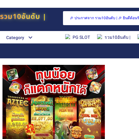
รวม10อันดับ |
🎉 ประกาศจาก รวม10อันดับ | 🎉 ยินดีต้อนรับ
PG SLOT
รวม10อันดับ |
Category