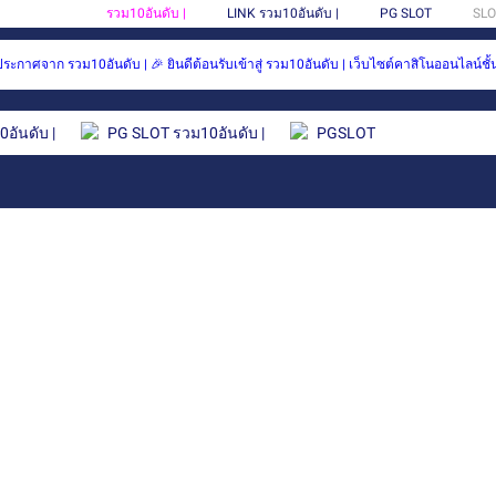
รวม10อันดับ |
LINK รวม10อันดับ |
PG SLOT
SLO
าศจาก รวม10อันดับ | 🎉 ยินดีต้อนรับเข้าสู่ รวม10อันดับ | เว็บไซต์คาสิโนออนไลน์ชั้น
อันดับ |
PG SLOT รวม10อันดับ |
PGSLOT