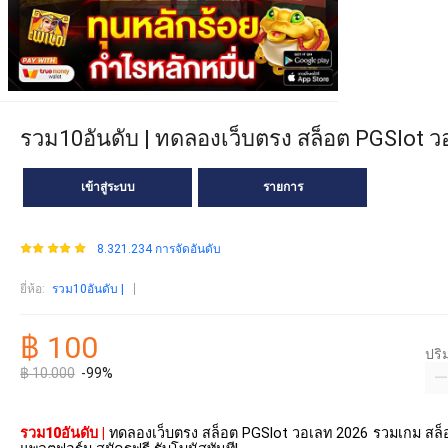
รวม10อันดับ | ทดลองเว็บตรง สล็อต PGSlot ว
เข้าสู่ระบบ
รายการ
8.321.234 การจัดอันดับ
ยี่ห้อ
:
รวม10อันดับ |
฿ 100
ปร
฿ 10.000
-99%
รวม10อันดับ |
ทดลองเว็บตรง สล็อต PGSlot วอเลท 2026 รวมเกม สล็อตP