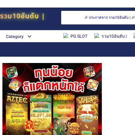
รวม10อันดับ |
🎉 ประกาศจาก รวม10อันดับ | 🎉 ยิ
PG SLOT
รวม10อันดับ |
Category