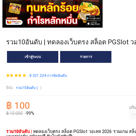
รวม10อันดับ | ทดลองเว็บตรง สล็อต PGSlot ว
เข้าสู่ระบบ
รายการ
8.321.234 การจัดอันดับ
ยี่ห้อ
:
รวม10อันดับ |
฿ 100
ปร
฿ 10.000
-99%
รวม10อันดับ |
ทดลองเว็บตรง สล็อต PGSlot วอเลท 2026 รวมเกม สล็อตP