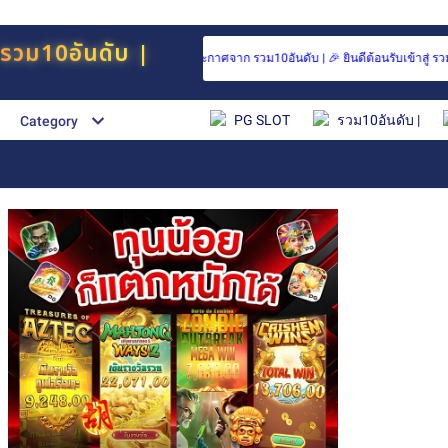
รวม10อันดับ |
🎉 ประกาศจาก รวม10อันดับ | 🎉 ยินดีต้อนรับเข้าสู่ รว
PG SLOT
รวม10อันดับ |
Category