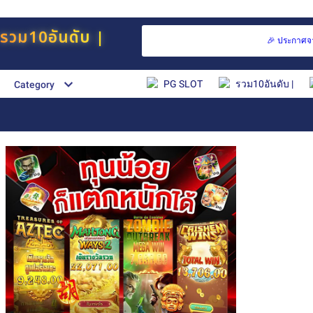
รวม10อันดับ |
🎉 ประกาศจาก 
PG SLOT
รวม10อันดับ |
Category