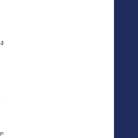
ิง
ุก