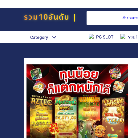
รวม10อันดับ |
🎉 ประกาศจาก
PG SLOT
รวม10
Category