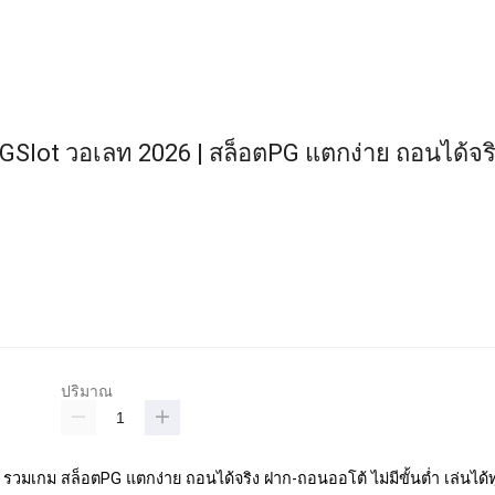
GSlot วอเลท 2026 | สล็อตPG แตกง่าย ถอนได้จร
ปริมาณ
วมเกม สล็อตPG แตกง่าย ถอนได้จริง ฝาก-ถอนออโต้ ไม่มีขั้นต่ำ เล่นได้ท