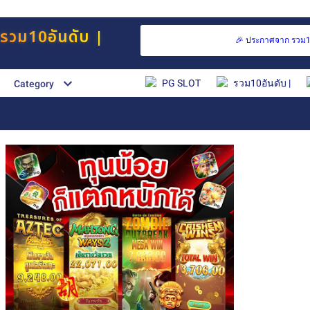
รวม10อันดับ |
🎉 ประกาศจาก รวม10อัน
PG SLOT
รวม10อันดับ |
Category