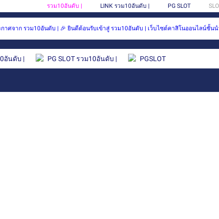
รวม10อันดับ |
LINK รวม10อันดับ |
PG SLOT
SLO
จาก รวม10อันดับ | 🎉 ยินดีต้อนรับเข้าสู่ รวม10อันดับ | เว็บไซต์คาสิโนออนไลน์ชั้นนำ
อันดับ |
PG SLOT รวม10อันดับ |
PGSLOT