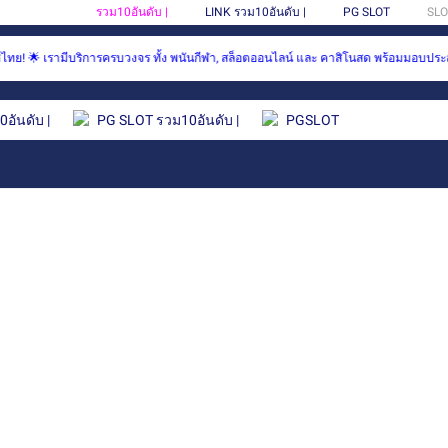
รวม10อันดับ |
LINK รวม10อันดับ |
PG SLOT
SLO
ศไทย! 🌟 เรามีบริการครบวงจร ทั้ง พนันกีฬา, สล็อตออนไลน์ และ คาสิโนสด พร้อมมอบประสบ
อันดับ |
PG SLOT รวม10อันดับ |
PGSLOT