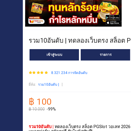
รวม10อันดับ | ทดลองเว็บตรง สล็อต P
เข้าสู่ระบบ
รายการ
8.321.234 การจัดอันดับ
ยี่ห้อ
:
รวม10อันดับ |
฿ 100
฿ 10.000
-99%
รวม10อันดับ |
ทดลองเว็บตรง สล็อต PGSlot วอเลท 2026 ร