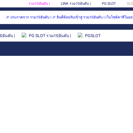
รวม10อันดับ |
LINK รวม10อันดับ |
PG SLOT
SLO
🎉 ประกาศจาก รวม10อันดับ | 🎉 ยินดีต้อนรับเข้าสู่ รวม10อันดับ | เว็บไซต์คาสิโนออน
อันดับ |
PG SLOT รวม10อันดับ |
PGSLOT