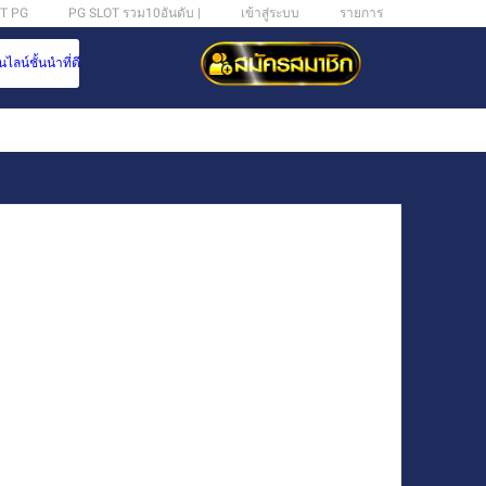
T PG
PG SLOT รวม10อันดับ |
เข้าสู่ระบบ
รายการ
ไลน์ชั้นนำที่ดีที่สุดในประเทศไทย! 🌟 เรามีบริการครบวงจร ทั้ง พนันกีฬา, สล็อตออนไลน