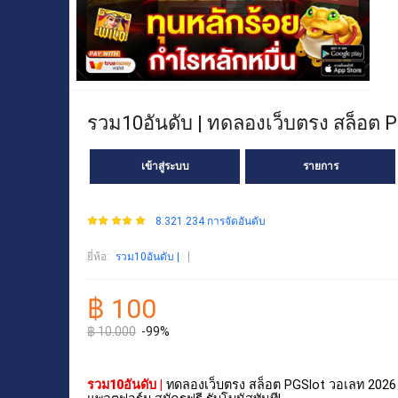
รวม10อันดับ | ทดลองเว็บตรง สล็อต P
เข้าสู่ระบบ
รายการ
8.321.234 การจัดอันดับ
ยี่ห้อ
:
รวม10อันดับ |
฿ 100
฿ 10.000
-99%
รวม10อันดับ |
ทดลองเว็บตรง สล็อต PGSlot วอเลท 2026 ร