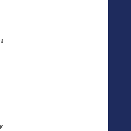
ิง
ุก