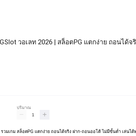
GSlot วอเลท 2026 | สล็อตPG แตกง่าย ถอนได้จร
ปริมาณ
วมเกม สล็อตPG แตกง่าย ถอนได้จริง ฝาก-ถอนออโต้ ไม่มีขั้นต่ำ เล่นได้ท