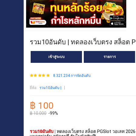
รวม10อันดับ | ทดลองเว็บตรง สล็อต P
เข้าสู่ระบบ
รายการ
8.321.234 การจัดอันดับ
ยี่ห้อ
:
รวม10อันดับ |
฿ 100
฿ 10.000
-99%
รวม10อันดับ |
ทดลองเว็บตรง สล็อต PGSlot วอเลท 2026 ร