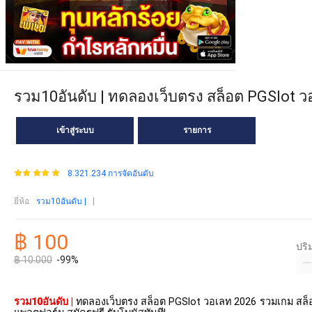
รวม10อันดับ | ทดลองเว็บตรง สล็อต PGSlot ว
เข้าสู่ระบบ
รายการ
8.321.234 การจัดอันดับ
ยี่ห้อ
:
รวม10อันดับ |
฿ 100
ปร
฿ 10.000
-99%
รวม10อันดับ |
ทดลองเว็บตรง สล็อต PGSlot วอเลท 2026 รวมเกม สล็อตP