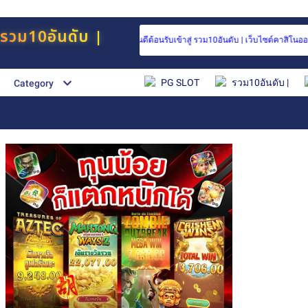
รวม10อันดับ |
🎉 ประกาศจาก รวม10อันดับ | 🎉 ยินดีต้อนรับเข้าสู่ รวม10อันดับ | เว็บไซต์คาสิโนอ
PG SLOT
รวม10อันดับ |
Category