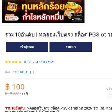
รวม10อันดับ | ทดลองเว็บตรง สล็อต PGSlot ว
เข้าสู่ระบบ
รายการ
8.321.234 การจัดอันดับ
ยี่ห้อ
:
รวม10อันดับ |
฿ 100
ปร
฿ 10.000
-99%
รวม10อันดับ |
ทดลองเว็บตรง สล็อต PGSlot วอเลท 2026 รวมเกม สล็อตP