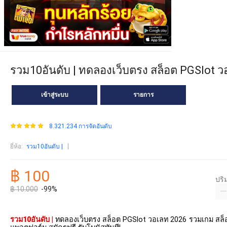
รวม10อันดับ | ทดลองเว็บตรง สล็อต PGSlot ว
เข้าสู่ระบบ
รายการ
8.321.234 การจัดอันดับ
ยี่ห้อ
:
รวม10อันดับ |
฿ 100
ปร
฿ 10.000
-99%
รวม10อันดับ |
ทดลองเว็บตรง สล็อต PGSlot วอเลท 2026 รวมเกม สล็อตP