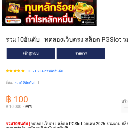
รวม10อันดับ | ทดลองเว็บตรง สล็อต PGSlot ว
เข้าสู่ระบบ
รายการ
8.321.234 การจัดอันดับ
ยี่ห้อ
:
รวม10อันดับ |
฿ 100
ปร
฿ 10.000
-99%
รวม10อันดับ |
ทดลองเว็บตรง สล็อต PGSlot วอเลท 2026 รวมเกม สล็อตP