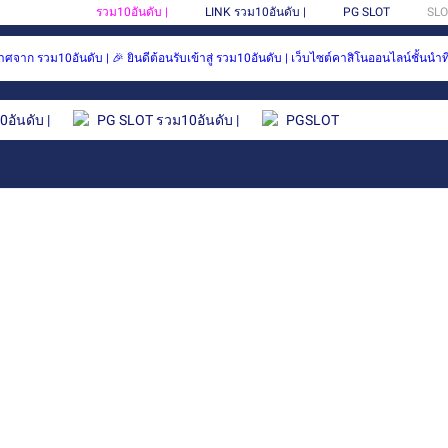
รวม10อันดับ |
LINK รวม10อันดับ |
PG SLOT
SLO
ก รวม10อันดับ | 🎉 ยินดีต้อนรับเข้าสู่ รวม10อันดับ | เว็บไซต์คาสิโนออนไลน์ชั้นนำที
อันดับ |
PG SLOT รวม10อันดับ |
PGSLOT