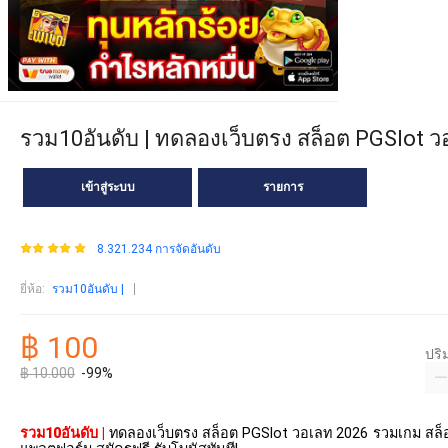
รวม10อันดับ | ทดลองเว็บตรง สล็อต PGSlot ว
เข้าสู่ระบบ
รายการ
8.321.234 การจัดอันดับ
ยี่ห้อ
:
รวม10อันดับ |
฿ 100
ปร
฿ 10.000
-99%
รวม10อันดับ |
ทดลองเว็บตรง สล็อต PGSlot วอเลท 2026 รวมเกม สล็อตP