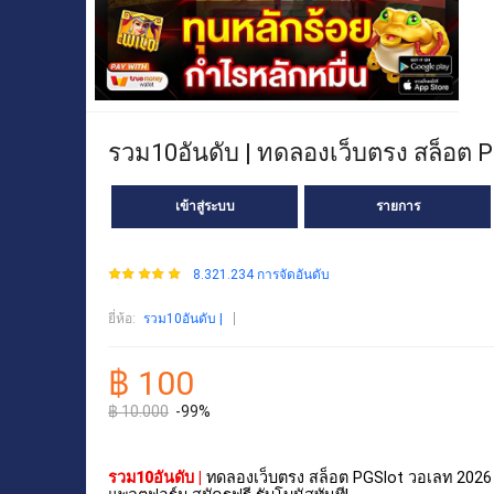
รวม10อันดับ | ทดลองเว็บตรง สล็อต P
เข้าสู่ระบบ
รายการ
8.321.234 การจัดอันดับ
ยี่ห้อ
:
รวม10อันดับ |
฿ 100
฿ 10.000
-99%
รวม10อันดับ |
ทดลองเว็บตรง สล็อต PGSlot วอเลท 2026 ร