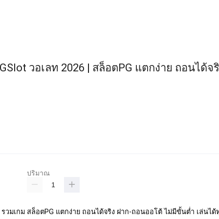
GSlot วอเลท 2026 | สล็อตPG แตกง่าย ถอนได้จร
ปริมาณ
วมเกม สล็อตPG แตกง่าย ถอนได้จริง ฝาก-ถอนออโต้ ไม่มีขั้นต่ำ เล่นได้ท