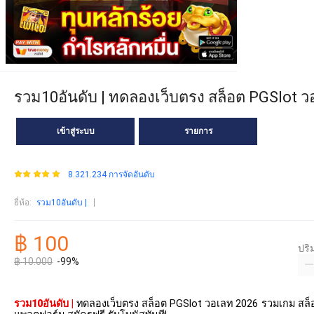
รวม10อันดับ | ทดลองเว็บตรง สล็อต PGSlot ว
เข้าสู่ระบบ
รายการ
8.321.234 การจัดอันดับ
ยี่ห้อ
:
รวม10อันดับ |
฿ 100
ปร
฿ 10.000
-99%
รวม10อันดับ |
ทดลองเว็บตรง สล็อต PGSlot วอเลท 2026 รวมเกม สล็อตP