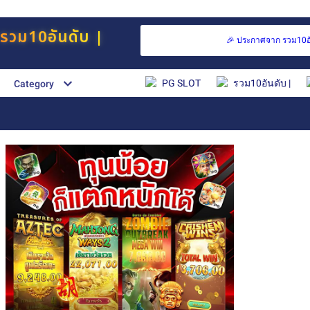
รวม10อันดับ |
🎉 ประกาศจาก รวม10อันดั
PG SLOT
รวม10อันดับ |
Category