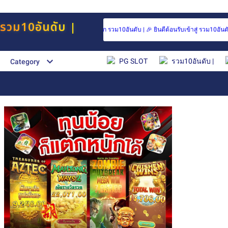
รวม10อันดับ |
🎉 ประกาศจาก รวม10อันดับ | 🎉 ยินดีต้อนรับเข้าสู่ รวม10อันด
PG SLOT
รวม10อันดับ |
Category