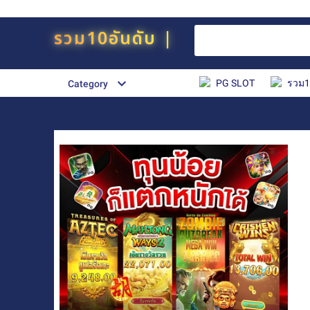
รวม10อันดับ |
PG SLOT
รวม10
Category