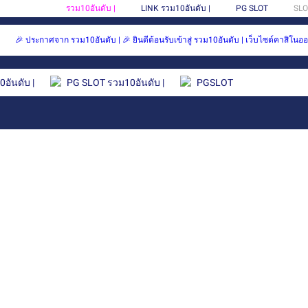
รวม10อันดับ |
LINK รวม10อันดับ |
PG SLOT
SLO
🎉 ประกาศจาก รวม10อันดับ | 🎉 ยินดีต้อนรับเข้าสู่ รวม10อันดับ | เว็บไซต์คาสิโนออน
อันดับ |
PG SLOT รวม10อันดับ |
PGSLOT