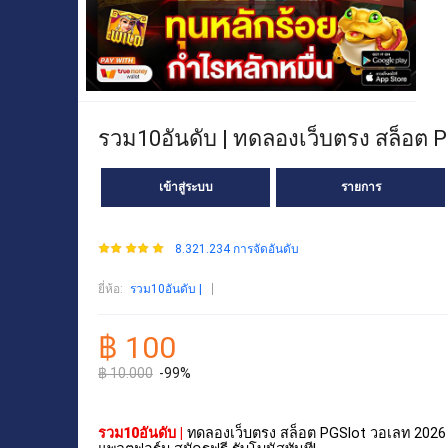
รวม10อันดับ | ทดลองเว็บตรง สล็อต P
เข้าสู่ระบบ
รายการ
8.321.234 การจัดอันดับ
ยี่ห้อ
:
รวม10อันดับ |
฿ 100
฿ 10.000
-99%
รวม10อันดับ |
ทดลองเว็บตรง สล็อต PGSlot วอเลท 2026 ร