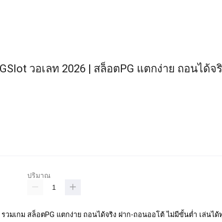
GSlot วอเลท 2026 | สล็อตPG แตกง่าย ถอนได้จร
ปริมาณ
วมเกม สล็อตPG แตกง่าย ถอนได้จริง ฝาก-ถอนออโต้ ไม่มีขั้นต่ำ เล่นได้ท