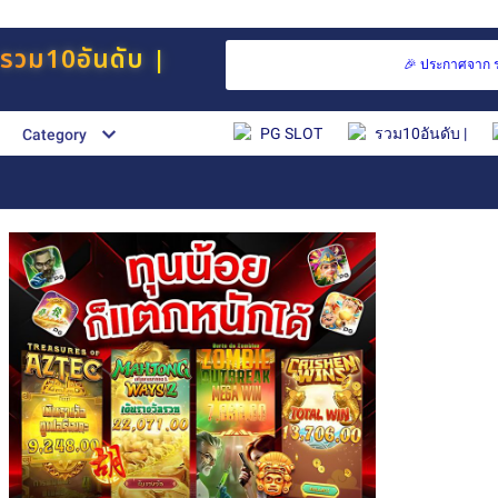
รวม10อันดับ |
🎉 ประกาศจาก รวม1
PG SLOT
รวม10อันดับ |
Category