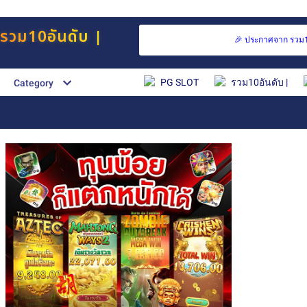
รวม10อันดับ |
🎉 ประกาศจาก รวม10อัน
PG SLOT
รวม10อันดับ |
Category