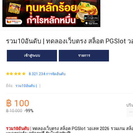
รวม10อันดับ | ทดลองเว็บตรง สล็อต PGSlot ว
เข้าสู่ระบบ
รายการ
8.321.234 การจัดอันดับ
ยี่ห้อ
:
รวม10อันดับ |
฿ 100
ปร
฿ 10.000
-99%
รวม10อันดับ |
ทดลองเว็บตรง สล็อต PGSlot วอเลท 2026 รวมเกม สล็อตP