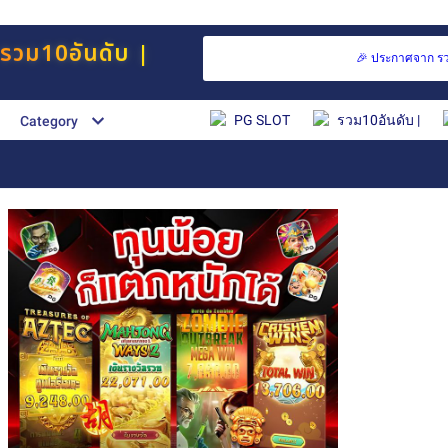
รวม10อันดับ |
🎉 ประกาศจาก รวม10
PG SLOT
รวม10อันดับ |
Category