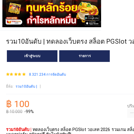
รวม10อันดับ | ทดลองเว็บตรง สล็อต PGSlot ว
เข้าสู่ระบบ
รายการ
8.321.234 การจัดอันดับ
ยี่ห้อ
:
รวม10อันดับ |
฿ 100
ปร
฿ 10.000
-99%
รวม10อันดับ |
ทดลองเว็บตรง สล็อต PGSlot วอเลท 2026 รวมเกม สล็อตP