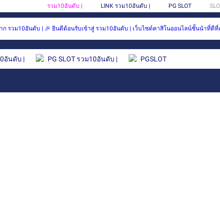
รวม10อันดับ |
LINK รวม10อันดับ |
PG SLOT
SLO
วม10อันดับ | 🎉 ยินดีต้อนรับเข้าสู่ รวม10อันดับ | เว็บไซต์คาสิโนออนไลน์ชั้นนำที่ดีท
อันดับ |
PG SLOT รวม10อันดับ |
PGSLOT