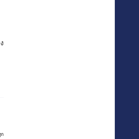
ิง
ุก