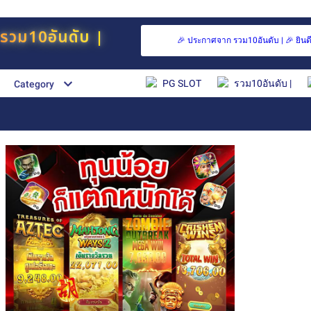
รวม10อันดับ |
🎉 ประกาศจาก รวม10อันดับ | 🎉 ยินดีต้
PG SLOT
รวม10อันดับ |
Category