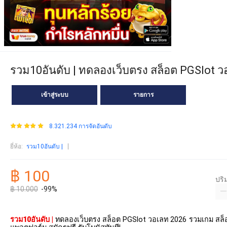
รวม10อันดับ | ทดลองเว็บตรง สล็อต PGSlot ว
เข้าสู่ระบบ
รายการ
8.321.234 การจัดอันดับ
ยี่ห้อ
:
รวม10อันดับ |
฿ 100
ปร
฿ 10.000
-99%
รวม10อันดับ |
ทดลองเว็บตรง สล็อต PGSlot วอเลท 2026 รวมเกม สล็อตP