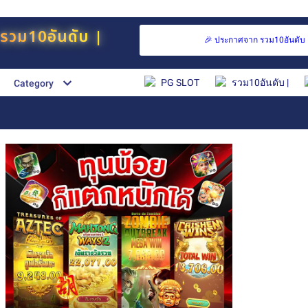
รวม10อันดับ |
🎉 ประกาศจาก รวม10อันดับ | 🎉
PG SLOT
รวม10อันดับ |
Category