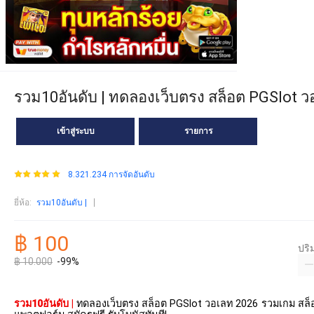
รวม10อันดับ | ทดลองเว็บตรง สล็อต PGSlot ว
เข้าสู่ระบบ
รายการ
8.321.234 การจัดอันดับ
ยี่ห้อ
:
รวม10อันดับ |
฿ 100
ปร
฿ 10.000
-99%
รวม10อันดับ |
ทดลองเว็บตรง สล็อต PGSlot วอเลท 2026 รวมเกม สล็อตP