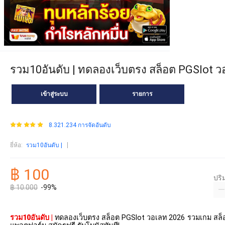
รวม10อันดับ | ทดลองเว็บตรง สล็อต PGSlot ว
เข้าสู่ระบบ
รายการ
8.321.234 การจัดอันดับ
ยี่ห้อ
:
รวม10อันดับ |
฿ 100
ปร
฿ 10.000
-99%
รวม10อันดับ |
ทดลองเว็บตรง สล็อต PGSlot วอเลท 2026 รวมเกม สล็อตP