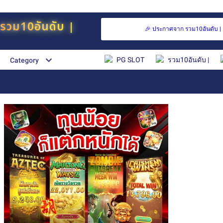
รวม10อันดับ |
🎉 ประกาศจาก รวม10อันดับ | 🎉 
PG SLOT
รวม10อันดับ |
Category