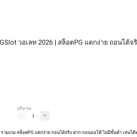
GSlot วอเลท 2026 | สล็อตPG แตกง่าย ถอนได้จร
ปริมาณ
วมเกม สล็อตPG แตกง่าย ถอนได้จริง ฝาก-ถอนออโต้ ไม่มีขั้นต่ำ เล่นได้ท