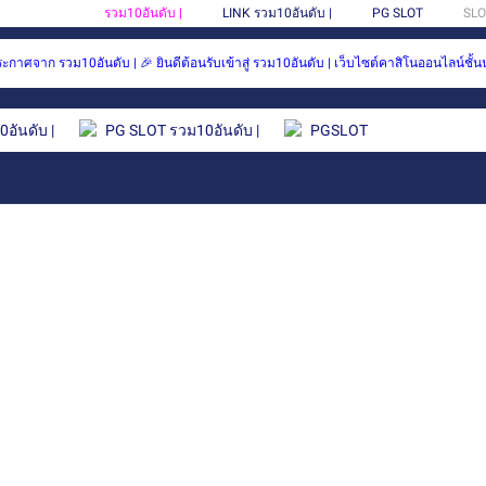
รวม10อันดับ |
LINK รวม10อันดับ |
PG SLOT
SLO
ศจาก รวม10อันดับ | 🎉 ยินดีต้อนรับเข้าสู่ รวม10อันดับ | เว็บไซต์คาสิโนออนไลน์ชั้นน
อันดับ |
PG SLOT รวม10อันดับ |
PGSLOT