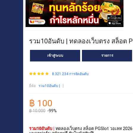
รวม10อันดับ | ทดลองเว็บตรง สล็อต P
เข้าสู่ระบบ
รายการ
8.321.234 การจัดอันดับ
ยี่ห้อ
:
รวม10อันดับ |
฿ 100
฿ 10.000
-99%
รวม10อันดับ |
ทดลองเว็บตรง สล็อต PGSlot วอเลท 2026 ร