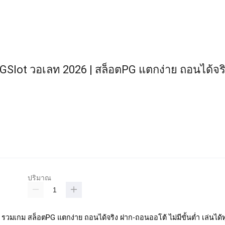
GSlot วอเลท 2026 | สล็อตPG แตกง่าย ถอนได้จร
ปริมาณ
วมเกม สล็อตPG แตกง่าย ถอนได้จริง ฝาก-ถอนออโต้ ไม่มีขั้นต่ำ เล่นได้ท