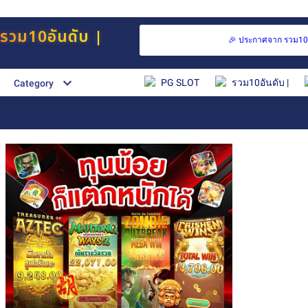
รวม10อันดับ |
🎉 ประกาศจาก รวม10อันด
PG SLOT
รวม10อันดับ |
Category