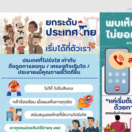
..::::ยึดมั่นธ