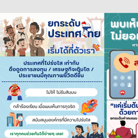
..::::ย